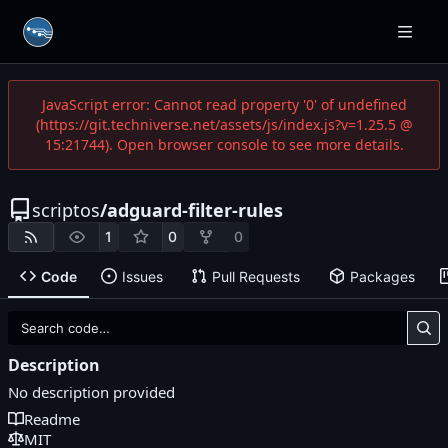
JavaScript error: Cannot read property '0' of undefined
(https://git.techniverse.net/assets/js/index.js?v=1.25.5 @
15:21744). Open browser console to see more details.
scriptos
/
adguard-filter-rules
1
0
0
Code
Issues
Pull Requests
Packages
Description
No description provided
Readme
MIT