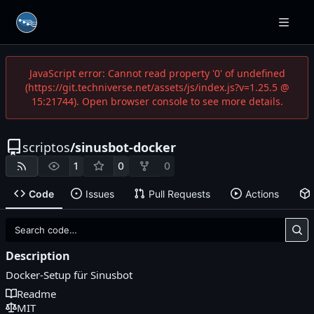
JavaScript error: Cannot read property '0' of undefined
(https://git.techniverse.net/assets/js/index.js?v=1.25.5 @
15:21744). Open browser console to see more details.
scriptos
/
sinusbot-docker
1
0
0
Code
Issues
Pull Requests
Actions
Description
Docker-Setup für Sinusbot
Readme
MIT