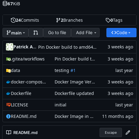
67
KiB
24
Commits
2
Branches
0
Tags
Go to file
Add File
Code
main
Patrick Asmus
Pin Docker build to amd64 runner
.gitea
/workflows
Pin Docker build to amd64 runner
data
testing
#1
docker-compose.yaml
Docker Image Version erhöht
Dockerfile
Dockerfile updated
LICENSE
initial
README.md
Docker Image in neues Repo umgezogen
README.md
Escape