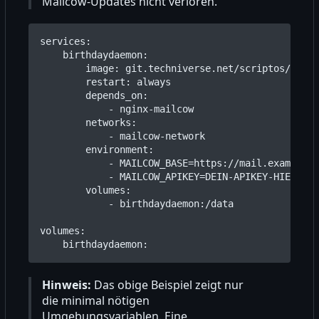
Mailcow-Updates nicht verloren.
services
:
birthdaydaemon
:
image
:
git.techniverse.net/scriptos/mailc
restart
:
always
depends_on
:
- 
nginx-mailcow
networks
:
- 
mailcow-network
environment
:
- 
MAILCOW_BASE=https://mail.example.c
- 
MAILCOW_APIKEY=DEIN-APIKEY-HIER
volumes
:
- 
birthdaydaemon:/data
volumes
:
birthdaydaemon
:
Hinweis:
Das obige Beispiel zeigt nur
die minimal nötigen
Umgebungsvariablen. Eine