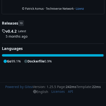
© Patrick Asmus · Techniverse Network ·
Lizenz
Releases
10
v0.4.2
Latest
Languages
Go
99.1%
Dockerfile
0.9%
Powered by Gitea
Version: 1.25.5 Page:
242ms
Template:
22ms
Licenses
API
English