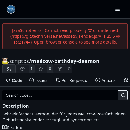
JavaScript error: Cannot read property '0' of undefined
(https://git.techniverse.net/assets/js/index.js?v=1.25.5 @
15:21744). Open browser console to see more details.
scriptos
/
mailcow-birthday-daemon
1
0
0
Code
Issues
Pull Requests
Actions
Description
Sehr einfacher Daemon, der für jedes Mailcow-Postfach einen
Geburtstagskalender erzeugt und synchronisiert.
Readme