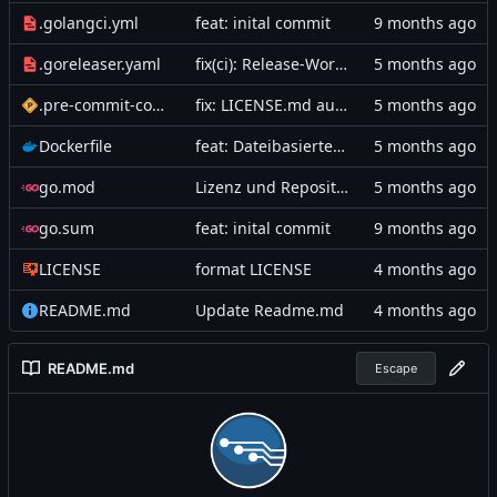
.golangci.yml
feat: inital commit
.goreleaser.yaml
fix(ci): Release-Workflow auf manuellen Trigger umgestellt, SCM-Release deaktiviert
.pre-commit-config.yaml
fix: LICENSE.md aus trailing-whitespace Hook ausschließen
Dockerfile
feat: Dateibasierten Docker-Healthcheck hinzugefügt
go.mod
Lizenz und Repository-Referenzen auf eigenen Fork aktualisiert
go.sum
feat: inital commit
LICENSE
format LICENSE
README.md
Update Readme.md
README.md
Escape