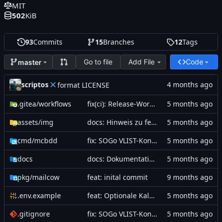
MIT
502
KiB
93
Commits
15
Branches
12
Tags
Go to file
Add File
Code
master
scriptos
format LICENSE
.gitea
/workflows
fix(ci): Release-Workflow auf release:published Event umgestellt
assets
/img
docs: Hinweis zu fehlender Jahrestag-Unterstützung in SOGo-Weboberfläche + Kalenderansicht aktualisiert
cmd
/mcbdd
fix: SOGo VLIST-Kontaktlisten aus CardDAV-Antworten filtern
docs
docs: Dokumentation auf Feature-Stand von master aktualisiert
pkg
/mailcow
feat: inital commit
.env.example
feat: Optionale Kalender-Benachrichtigungen für Geburtstage
.gitignore
fix: SOGo VLIST-Kontaktlisten aus CardDAV-Antworten filtern