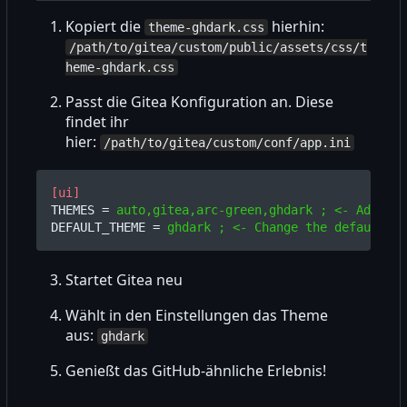
Kopiert die
hierhin:
theme-ghdark.css
/path/to/gitea/custom/public/assets/css/t
heme-ghdark.css
Passt die Gitea Konfiguration an. Diese
findet ihr
hier:
/path/to/gitea/custom/conf/app.ini
[ui]
THEMES
=
auto,gitea,arc-green,ghdark ; <- Add "gh
DEFAULT_THEME
=
ghdark ; <- Change the default th
Startet Gitea neu
Wählt in den Einstellungen das Theme
aus:
ghdark
Genießt das GitHub-ähnliche Erlebnis!