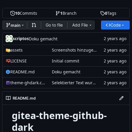
10
Commits
1
Branch
0
Tags
Go to file
Add File
Code
main
scriptos
Doku gemacht
assets
Screenshots hinzugefügt
LICENSE
Initial commit
README.md
Doku gemacht
theme-ghdark.css
Selektierter Text wurde nicht mehr angezeigt
README.md
gitea-theme-github-
dark