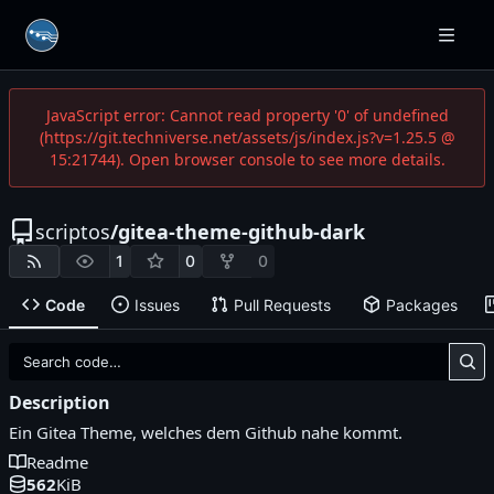
JavaScript error: Cannot read property '0' of undefined
(https://git.techniverse.net/assets/js/index.js?v=1.25.5 @
15:21744). Open browser console to see more details.
scriptos
/
gitea-theme-github-dark
1
0
0
Code
Issues
Pull Requests
Packages
Description
Ein Gitea Theme, welches dem Github nahe kommt.
Readme
562
KiB