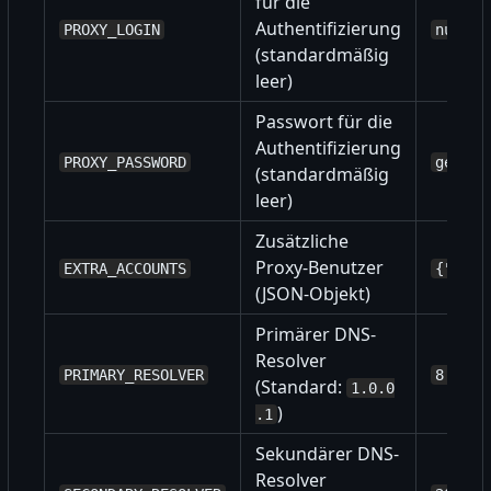
für die
Authentifizierung
PROXY_LOGIN
nutzer
(standardmäßig
leer)
Passwort für die
Authentifizierung
PROXY_PASSWORD
geheim
(standardmäßig
leer)
Zusätzliche
Proxy-Benutzer
EXTRA_ACCOUNTS
{"nutz
(JSON-Objekt)
Primärer DNS-
Resolver
PRIMARY_RESOLVER
8.8.8.
(Standard:
1.0.0
)
.1
Sekundärer DNS-
Resolver