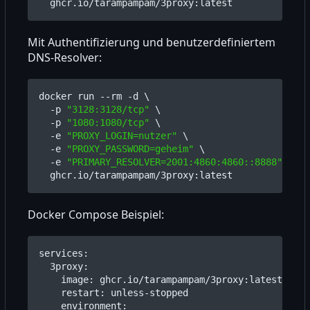
Mit Authentifizierung und benutzerdefiniertem
DNS-Resolver:
docker run --rm -d 
  -p 
"3128:3128/tcp"
  -p 
"1080:1080/tcp"
  -e 
"PROXY_LOGIN=nutzer"
  -e 
"PROXY_PASSWORD=geheim"
  -e 
"PRIMARY_RESOLVER=2001:4860:4860::8888"
Docker Compose Beispiel:
services
:
3proxy
:
image
:
ghcr.io/tarampampam/3proxy:latest
restart
:
unless-stopped
environment
: