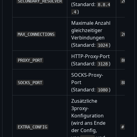
SECONDARY_RESOLVER
2001:4
(Standard:
8.8.4
)
.4
Maximale Anzahl
gleichzeitiger
MAX_CONNECTIONS
2056
Verbindungen
(Standard:
)
1024
HTTP-Proxy-Port
PROXY_PORT
8080
(Standard:
)
3128
SOCKS-Proxy-
Port
SOCKS_PORT
8888
(Standard:
)
1080
Zusätzliche
3proxy-
Konfiguration
(wird ans Ende
EXTRA_CONFIG
# Zeil
der Config,