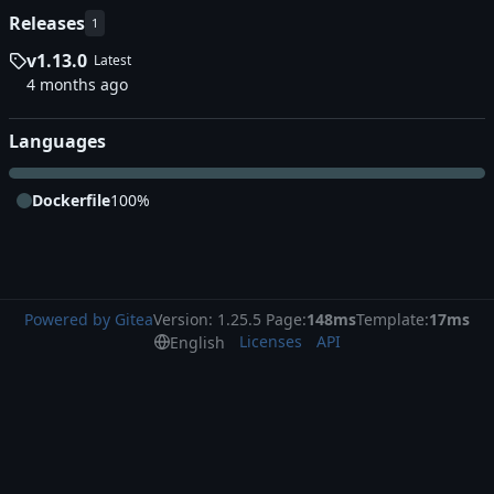
Releases
1
v1.13.0
Latest
Languages
Dockerfile
100%
Powered by Gitea
Version: 1.25.5 Page:
148ms
Template:
17ms
Licenses
API
English