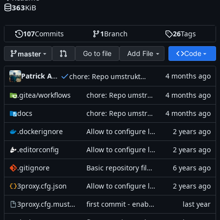
363
KiB
107
Commits
1
Branch
26
Tags
Go to file
Add File
Code
master
Patrick Asmus (scriptos)
chore: Repo umstrukturiert – Doku, Gitea-Workflow und Bereinigung
.gitea
/workflows
chore: Repo umstrukturiert – Doku, Gitea-Workflow und Bereinigung
docs
chore: Repo umstrukturiert – Doku, Gitea-Workflow und Bereinigung
.dockerignore
Allow to configure log output and make CI great again (
.editorconfig
Allow to configure log output and make CI great again (
.gitignore
Basic repository files added
3proxy.cfg.json
Allow to configure log output and make CI great again (
3proxy.cfg.mustach
first commit - enable ipv6