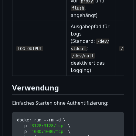
vor
und
proxy
,
flush
angehängt)
Ausgabepfad für
Logs
(Standard:
/dev/
;
LOG_OUTPUT
stdout
/tmp/3
/dev/null
deaktiviert das
Logging)
Verwendung
Einfaches Starten ohne Authentifizierung:
docker run --rm -d 
  -p 
"3128:3128/tcp"
  -p 
"1080:1080/tcp"