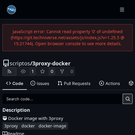
JavaScript error: Cannot read property '0' of undefined
(https://git.techniverse.net/assets/js/index.js?v=1.25.5 @
15:21744). Open browser console to see more details.
scriptos
/
3proxy-docker
1
0
0
Code
Issues
Pull Requests
Actions
Description
🥷
Docker image with 3proxy
3proxy
docker
docker-image
Readme