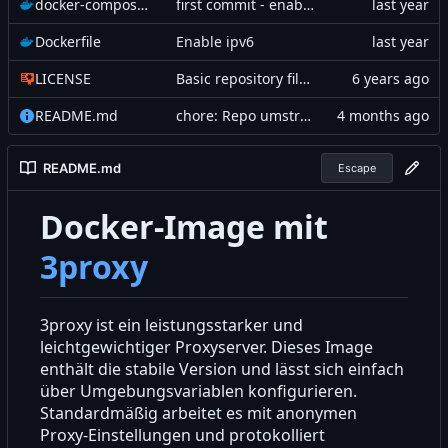
docker-compose.yaml
first commit - enable ipv6
Dockerfile
Enable ipv6
LICENSE
Basic repository files added
README.md
chore: Repo umstrukturiert – Doku, Gitea-Workflow und Bereinigung
README.md
Escape
Docker-Image mit
3proxy
3proxy ist ein leistungsstarker und
leichtgewichtiger Proxyserver. Dieses Image
enthält die stabile Version und lässt sich einfach
über Umgebungsvariablen konfigurieren.
Standardmäßig arbeitet es mit anonymen
Proxy-Einstellungen und protokolliert