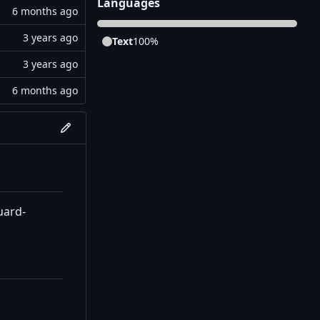
Languages
Text
100%
uard-