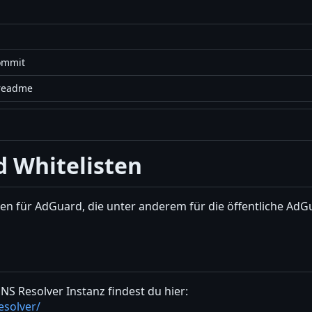
commit
readme
d Whitelisten
sten für AdGuard, die unter anderem für die öffentliche AdG
S Resolver Instanz findest du hier:
esolver/