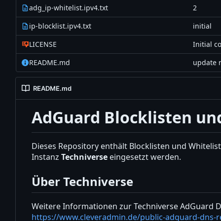
adg_ip-whitelist.ipv4.txt
2
ip-blocklist.ipv4.txt
initial
LICENSE
Initial 
README.md
update 
README.md
AdGuard Blocklisten un
Dieses Repository enthält Blocklisten und Whiteli
Instanz
Techniverse
eingesetzt werden.
Über Techniverse
Weitere Informationen zur Techniverse AdGuard DN
https://www.cleveradmin.de/public-adguard-dns-r