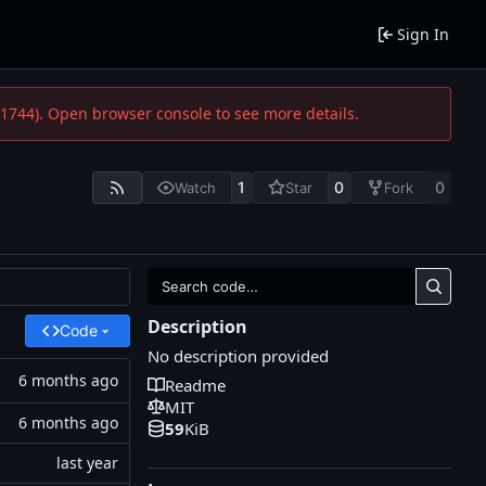
Sign In
:21744). Open browser console to see more details.
1
0
0
Watch
Star
Fork
Description
Code
No description provided
Readme
MIT
59
KiB