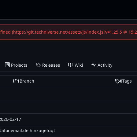
efined (https://git.techniverse.net/assets/js/index.js?v=1.25.5 @ 15
Projects
Releases
Wiki
Activity
1
Branch
0
Tags
2026-02-17
dafonemail.de hinzugefügt