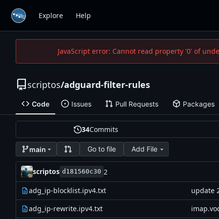
Explore
Help
JavaScript error: Cannot read property '0' of und
scriptos
/
adguard-filter-rules
Code
Issues
Pull Requests
Packages
34
Commits
Go to file
Add File
main
scriptos
2
d181560c30
adg_ip-blocklist.ipv4.txt
update 
adg_ip-rewrite.ipv4.txt
imap.vo