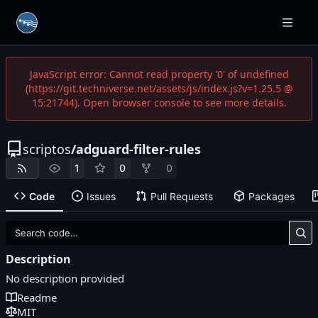
JavaScript error: Cannot read property '0' of undefined
(https://git.techniverse.net/assets/js/index.js?v=1.25.5 @
15:21744). Open browser console to see more details.
scriptos
/
adguard-filter-rules
1
0
0
Code
Issues
Pull Requests
Packages
Description
No description provided
Readme
MIT