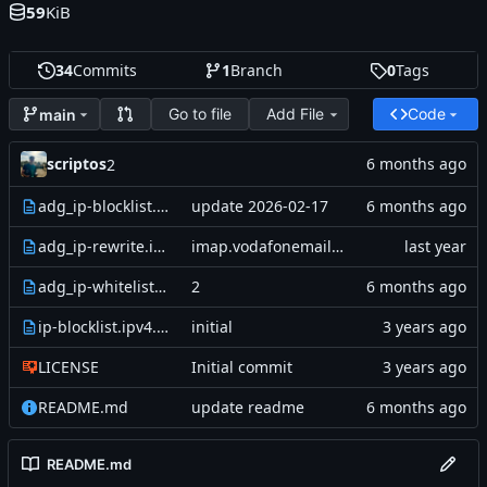
59
KiB
34
Commits
1
Branch
0
Tags
Go to file
Add File
Code
main
scriptos
2
adg_ip-blocklist.ipv4.txt
update 2026-02-17
adg_ip-rewrite.ipv4.txt
imap.vodafonemail.de hinzugefügt
adg_ip-whitelist.ipv4.txt
2
ip-blocklist.ipv4.txt
initial
LICENSE
Initial commit
README.md
update readme
README.md